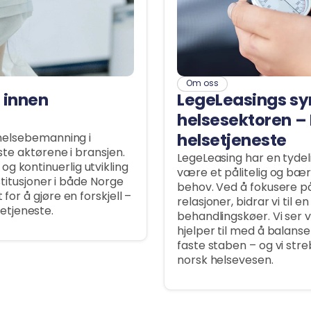
Om oss
e innen
LegeLeasings sy
helsesektoren – 
y helsebemanning i
helsetjeneste
rste aktørene i bransjen.
LegeLeasing har en tydel
g kontinuerlig utvikling
være et pålitelig og bær
nstitusjoner i både Norge
behov. Ved å fokusere på 
for å gjøre en forskjell –
relasjoner, bidrar vi til 
etjeneste.
behandlingskøer. Vi ser
hjelper til med å balan
faste staben – og vi streb
norsk helsevesen.