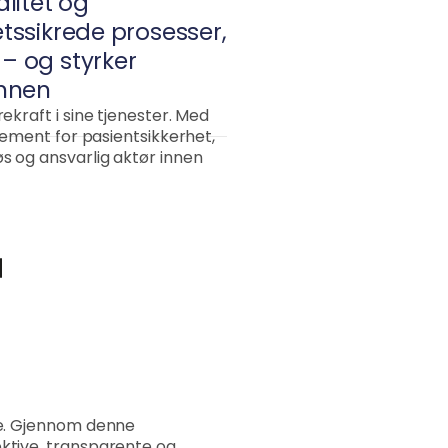
alitet og
etssikrede prosesser,
 – og styrker
innen
ekraft i sine tjenester. Med
sjement for pasientsikkerhet,
øs og ansvarlig aktør innen
lse. Gjennom denne