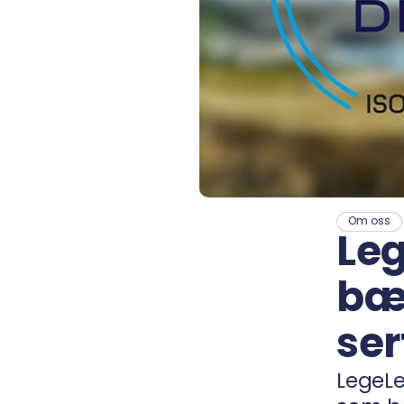
Om oss
Leg
bæ
ser
LegeLea