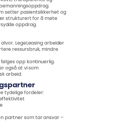
ektive, transparente og
le bemanningsoppdrag.
m setter pasientsikkerhet og
ber strukturert for å møte
ersydde oppdrag.
å alvor. LegeLeasing arbeider
rtere ressursbruk, mindre
følges opp kontinuerlig.
ser også at vi som
sk arbeid.
ngspartner
re tydelige fordeler:
ffektivitet
te
en partner som tar ansvar –