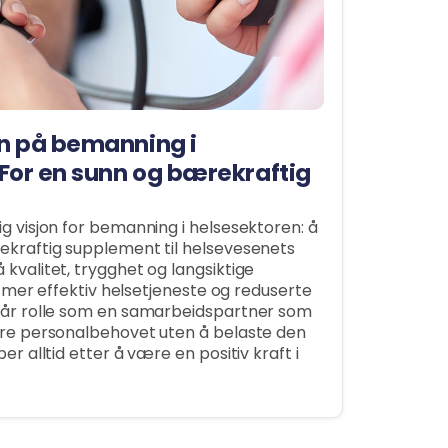
n på bemanning i
For en sunn og bærekraftig
ig visjon for bemanning i helsesektoren: å
ekraftig supplement til helsevesenets
kvalitet, trygghet og langsiktige
en mer effektiv helsetjeneste og reduserte
 vår rolle som en samarbeidspartner som
sere personalbehovet uten å belaste den
er alltid etter å være en positiv kraft i