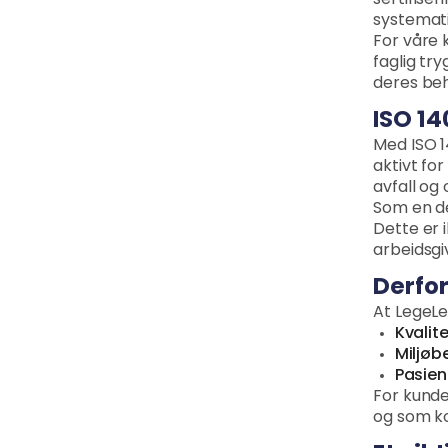
sertifise
systemati
For våre 
faglig tr
deres beh
ISO 14
Med ISO 1
aktivt fo
avfall og 
Som en de
Dette er 
arbeidsgi
Derfor
At LegeLea
Kvalit
Miljøbe
Pasien
For kunde
og som ko