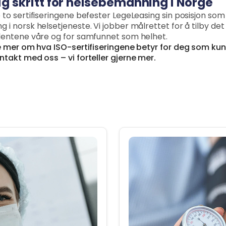
tig skritt for helsebemanning i Norge
 to sertifiseringene befester LegeLeasing sin posisjon so
 i norsk helsetjeneste. Vi jobber målrettet for å tilby de
lentene våre og for samfunnet som helhet.
te mer om hva ISO-sertifiseringene betyr for deg som kun
ntakt med oss – vi forteller gjerne mer.