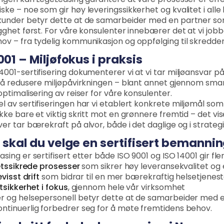
ringen kan LegeLeasing garantere at våre prosesser er eff
ske – noe som gir høy leveringssikkerhet og kvalitet i al
kunder betyr dette at de samarbeider med en partner so
ygghet først. For våre konsulenter innebærer det at vi job
ov – fra tydelig kommunikasjon og oppfølging til skredd
001 – Miljøfokus i praksis
4001-sertifisering dokumenterer vi at vi tar miljøansvar p
r å redusere miljøpåvirkningen – blant annet gjennom sma
optimalisering av reiser for våre konsulenter.
l av sertifiseringen har vi etablert konkrete miljømål som 
ikke bare et viktig skritt mot en grønnere fremtid – det vi
ver tar bærekraft på alvor, både i det daglige og i strategi
 skal du velge en sertifisert bemanni
sing er sertifisert etter både ISO 9001 og ISO 14001 gir fle
etssikrede prosesser
som sikrer høy leveransekvalitet og e
visst drift
som bidrar til en mer bærekraftig helsetjenes
tsikkerhet i fokus
, gjennom hele vår virksomhet
r og helsepersonell betyr dette at de samarbeider med 
ntinuerlig forbedrer seg for å møte fremtidens behov.