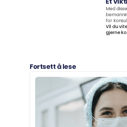
Et vik
Med disse
bemanning
for konsu
Vil du vi
gjerne ko
Fortsett å lese