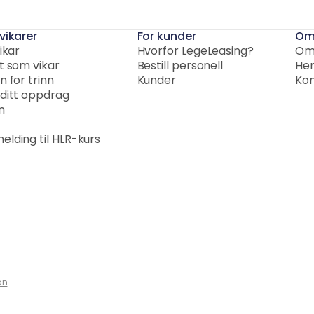
 vikarer
For kunder
Om
vikar
Hvorfor LegeLeasing?
Om
et som vikar
Bestill personell
Her
n for trinn
Kunder
Kon
 ditt oppdrag
n
elding til HLR-kurs
an