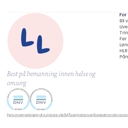
For
Bli 
Liv
Trin
Før
Løn
HLR
Påm
Best på bemanning innen helse og
omsorg
Personvernerklæring
|
Juridiske vilkår
|
Åpenhetsloven
|
Likebehandlingspl