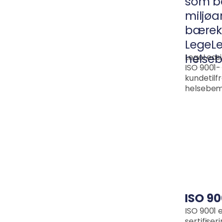
som be
miljøa
bærekr
LegeLe
LegeLeasi
helseb
ISO 9001-
kundetilf
helsebem
ISO 900
ISO 9001 